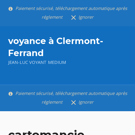
Paiement sécurisé, téléchargement automatique après
réglement
Ignorer
Skip to main navigation
Skip to main content
Skip to footer
voyance à Clermont-
Ferrand
JEAN-LUC VOYANT MEDIUM
Paiement sécurisé, téléchargement automatique après
réglement
Ignorer
cartomancie