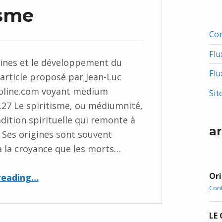
isme
Co
Flu
igines et le développement du
Flu
 article proposé par Jean-Luc
line.com voyant medium
Sit
7.27 Le spiritisme, ou médiumnité,
adition spirituelle qui remonte à
ar
. Ses origines sont souvent
à la croyance que les morts…
“Origne du spiritisme”
Ori
reading
…
Con
LE