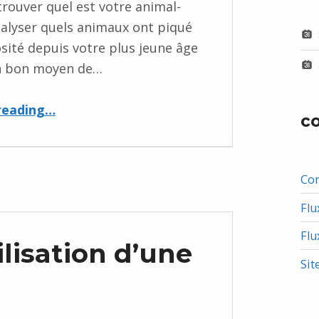
ouver quel est votre animal-
alyser quels animaux ont piqué
osité depuis votre plus jeune âge
un bon moyen de…
“Animal totem”
reading
…
c
Co
Flu
Flu
ilisation d’une
Sit