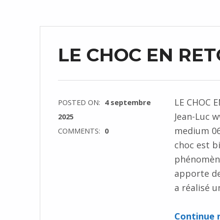
LE CHOC EN RE
LE CHOC E
POSTED ON:
4 septembre
Jean-Luc 
2025
medium 06.
COMMENTS:
0
choc est b
phénomène
apporte de
a réalisé 
Continue 