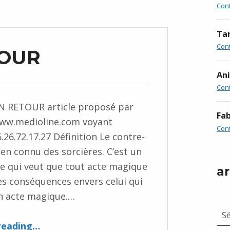
Con
Tar
Con
TOUR
An
Con
N RETOUR article proposé par
Fab
www.medioline.com voyant
Con
26.72.17.27 Définition Le contre-
ien connu des sorcières. C’est un
 qui veut que tout acte magique
ar
s conséquences envers celui qui
un acte magique.…
arc
“LE CHOC EN RETOUR”
reading
…