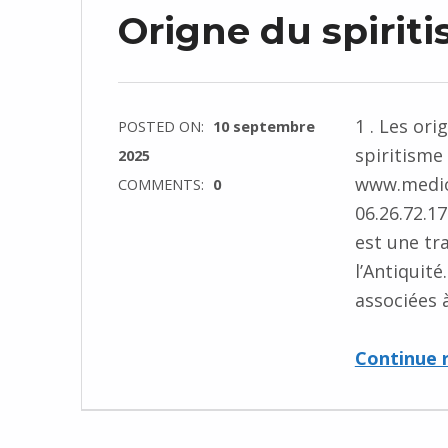
Origne du spirit
1 . Les or
POSTED ON:
10 septembre
spiritisme
2025
www.medio
COMMENTS:
0
06.26.72.1
est une tr
l’Antiquité
associées 
Continue 