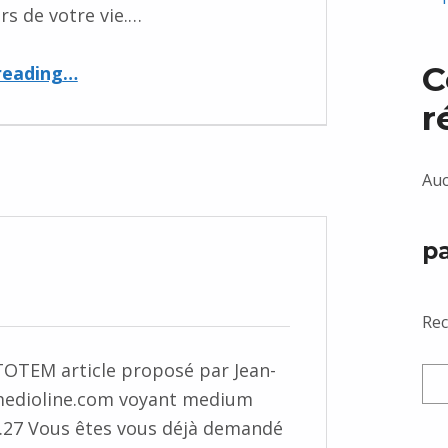
rs de votre vie.…
“Tarot et confiance en soi”
C
reading
…
r
Auc
p
Rec
OTEM article proposé par Jean-
edioline.com voyant medium
7.27 Vous êtes vous déjà demandé