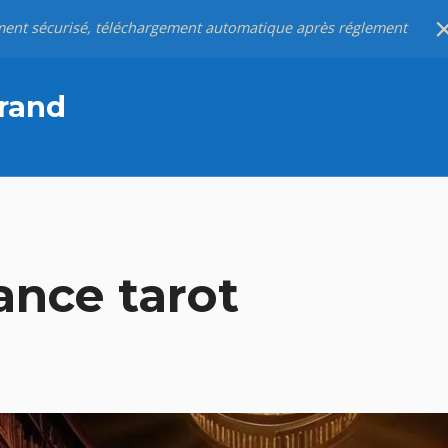
ent sécurisé, téléchargement automatique après réglement
rand
ance tarot