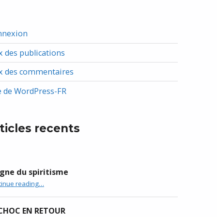
nnexion
x des publications
x des commentaires
e de WordPress-FR
ticles recents
gne du spiritisme
“Origne du spiritisme”
tinue reading
…
 CHOC EN RETOUR