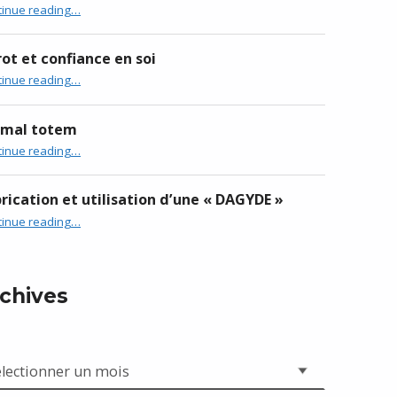
“LE CHOC EN RETOUR”
tinue reading
…
ot et confiance en soi
“Tarot et confiance en soi”
tinue reading
…
imal totem
“Animal totem”
tinue reading
…
rication et utilisation d’une « DAGYDE »
“Fabrication et utilisation d’une « DAGYDE »”
tinue reading
…
chives
hives