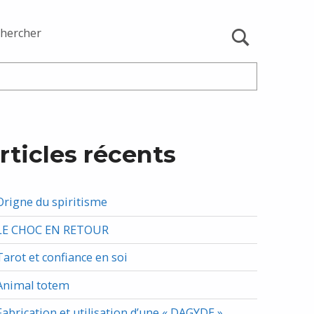
hercher
rticles récents
Origne du spiritisme
LE CHOC EN RETOUR
Tarot et confiance en soi
Animal totem
Fabrication et utilisation d’une « DAGYDE »